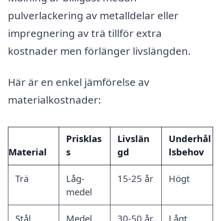
pulverlackering av metalldelar eller
impregnering av trä tillför extra
kostnader men förlänger livslängden.
Här är en enkel jämförelse av
materialkostnader:
Prisklas
Livslän
Underhål
Material
s
gd
lsbehov
Trä
Låg-
15-25 år
Högt
medel
Stål
Medel
30-50 år
Lågt