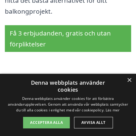
hitta det bästa alternativet för ditt
balkongprojekt.
Få 3 erbjudanden, gratis och utan
förpliktelser
Sök efter en
×
Denna webbplats använder
professionell för
cookies
Denna webbplats använder cookies för att förbättra
balkong i andra städer
användarupplevelsen. Genom att använda vår webbplats samtycker
du till alla cookies i enlighet med vår cookiepolicy.
Läs mer
nära Änge
ACCEPTERA ALLA
AVVISA ALLT