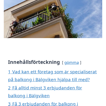
Innehållsförteckning
gömma
1
Vad kan ett företag som är specialiserat
på balkong i Bälgviken hjälpa till med?
2
Få alltid minst 3 erbjudanden för
balkong i Bälgviken
3
Få 3 erbjudanden för balkong i