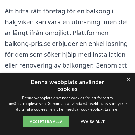
Att hitta rätt företag för en balkong i
Bälgviken kan vara en utmaning, men det
är långt ifrån omöjligt. Plattformen
balkong-pris.se erbjuder en enkel lösning
för dem som söker hjälp med installation
eller renovering av balkonger. Genom att
jämföra olika professionella hantverkare
×
Denna webbplats använder
kan du säkerställa dig ett bra pris och hög
cookies
kvalitet på arbetet.
Denna webbplats använder cookies för att förbättra
användarupplevelsen. Genom att använda vår webbplats samtycker
du till alla cookies i enlighet med vår cookiepolicy.
Läs mer
När du letar efter en balkong i Bälgviken
ACCEPTERA ALLA
AVVISA ALLT
kan det också vara värt att överväga