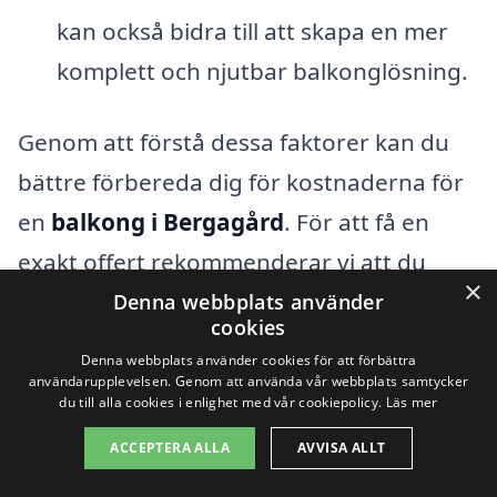
kan också bidra till att skapa en mer
komplett och njutbar balkonglösning.
Genom att förstå dessa faktorer kan du
bättre förbereda dig för kostnaderna för
en
balkong i Bergagård
. För att få en
exakt offert rekommenderar vi att du
×
kontaktar flera olika företag för att
Denna webbplats använder
cookies
jämföra priser och tjänster. På balkong-
Denna webbplats använder cookies för att förbättra
pris.se gör vi det enkelt för dig att hitta
användarupplevelsen. Genom att använda vår webbplats samtycker
du till alla cookies i enlighet med vår cookiepolicy.
Läs mer
professionella företag som kan hjälpa dig
ACCEPTERA ALLA
AVVISA ALLT
med din balkongdröm. Fyll i dina