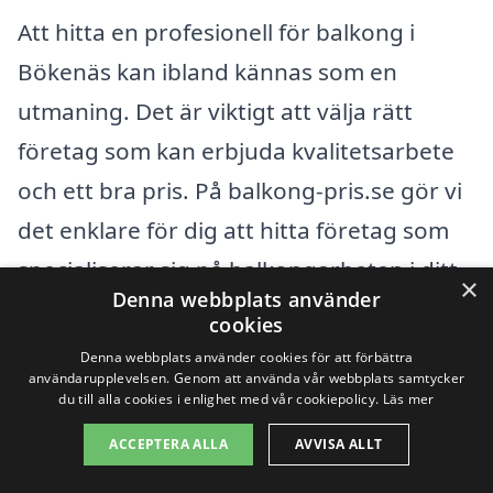
Att hitta en profesionell för balkong i
Bökenäs kan ibland kännas som en
utmaning. Det är viktigt att välja rätt
företag som kan erbjuda kvalitetsarbete
och ett bra pris. På balkong-pris.se gör vi
det enklare för dig att hitta företag som
specialiserar sig på balkongarbeten i ditt
×
Denna webbplats använder
närområde. Vi hjälper dig att jämföra
cookies
erbjudanden från olika professionella,
Denna webbplats använder cookies för att förbättra
användarupplevelsen. Genom att använda vår webbplats samtycker
vilket ger dig möjligheten att välja det
du till alla cookies i enlighet med vår cookiepolicy.
Läs mer
som passar dig bäst.
ACCEPTERA ALLA
AVVISA ALLT