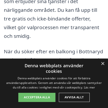
som erbjuder sina tjänster i det
närliggande området. Du kan få upp till
tre gratis och icke-bindande offerter,
vilket gör valprocessen mer transparent
och smidig.
När du söker efter en balkong i Bottnaryd
är det också bra att tänka på närliggande
×
Denna webbplats använder
städer där det finns kompetenta
cookies
entreprenörer. Några av dessa städer
Denna webbplats använder cookies för att förbättra
användarupplevelsen. Genom att använda vår webbplats samtycker
inkluderar:
du till alla cookies i enlighet med vår cookiepolicy.
Läs mer
ACCEPTERA ALLA
AVVISA ALLT
Jönköping