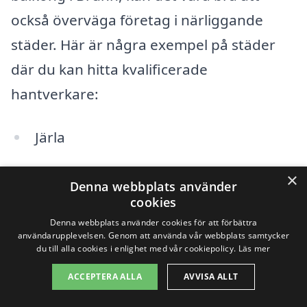
också överväga företag i närliggande
städer. Här är några exempel på städer
där du kan hitta kvalificerade
hantverkare:
Järla
Nacka
×
Denna webbplats använder
cookies
Ösmo
Denna webbplats använder cookies för att förbättra
användarupplevelsen. Genom att använda vår webbplats samtycker
Tyresö
du till alla cookies i enlighet med vår cookiepolicy.
Läs mer
Älta
ACCEPTERA ALLA
AVVISA ALLT