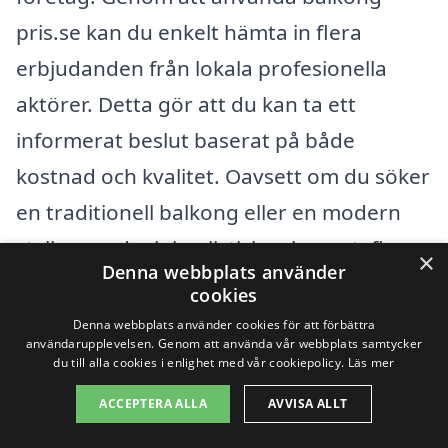
pris.se kan du enkelt hämta in flera
erbjudanden från lokala profesionella
aktörer. Detta gör att du kan ta ett
informerat beslut baserat på både
kostnad och kvalitet. Oavsett om du söker
en traditionell balkong eller en modern
styling med minimalistiska element, finns
×
Denna webbplats använder
det många alternativ att överväga. I
cookies
Dorotea finns det kunniga fackmän som
Denna webbplats använder cookies för att förbättra
användarupplevelsen. Genom att använda vår webbplats samtycker
kan hjälpa dig att förverkliga dina idéer till
du till alla cookies i enlighet med vår cookiepolicy.
Läs mer
en rimlig kostnad.
ACCEPTERA ALLA
AVVISA ALLT