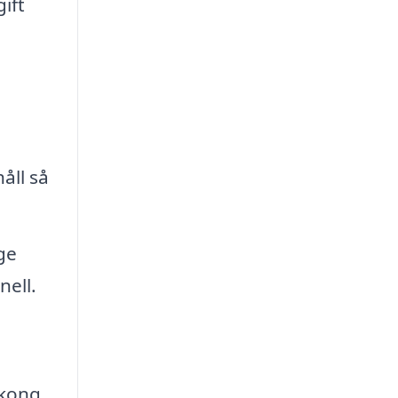
ift
åll så
ge
nell.
lkong