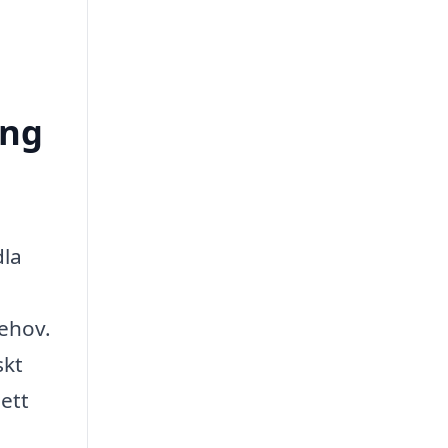
ong
dla
behov.
skt
 ett