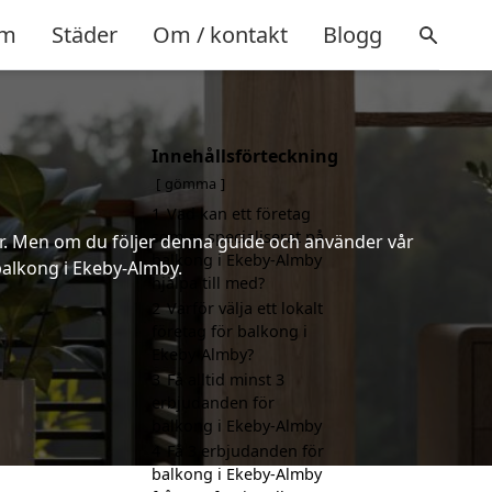
m
Städer
Om / kontakt
Blogg
Innehållsförteckning
gömma
1
Vad kan ett företag
som är specialiserat på
er. Men om du följer denna guide och använder vår
balkong i Ekeby-Almby
 balkong i Ekeby-Almby.
hjälpa till med?
2
Varför välja ett lokalt
företag för balkong i
Ekeby-Almby?
3
Få alltid minst 3
erbjudanden för
balkong i Ekeby-Almby
4
Få 3 erbjudanden för
balkong i Ekeby-Almby