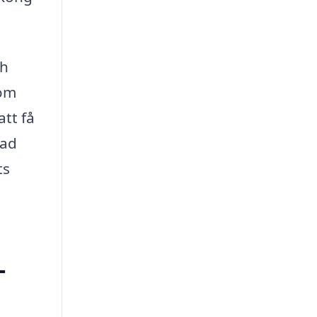
ch
 om
tt få
mad
ts
-