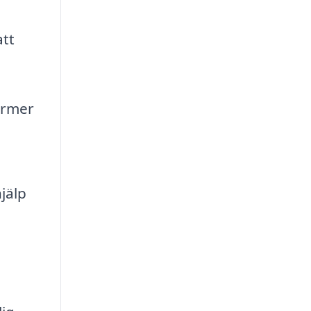
att
ormer
jälp