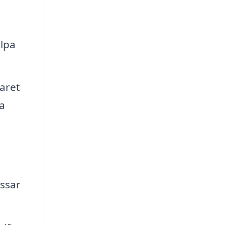
älpa
aret
a
assar