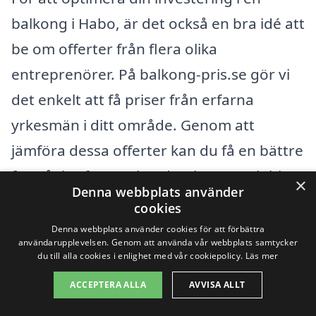
balkong i Habo, är det också en bra idé att
be om offerter från flera olika
entreprenörer. På balkong-pris.se gör vi
det enkelt att få priser från erfarna
yrkesmän i ditt område. Genom att
jämföra dessa offerter kan du få en bättre
förståelse för marknadspriserna och hitta
×
Denna webbplats använder
ett företag som passar både dina behov
cookies
och din budget. Oavsett om du är
Denna webbplats använder cookies för att förbättra
användarupplevelsen. Genom att använda vår webbplats samtycker
intresserad av en liten altan eller en
du till alla cookies i enlighet med vår cookiepolicy.
Läs mer
rymlig balkong, är det viktigt att göra en
ACCEPTERA ALLA
AVVISA ALLT
informerad bedömning av kostnaderna