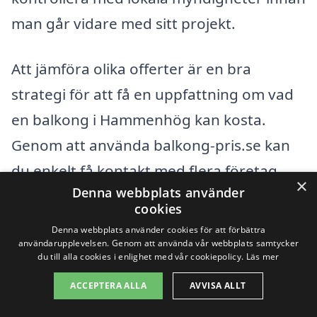
man går vidare med sitt projekt.
Att jämföra olika offerter är en bra
strategi för att få en uppfattning om vad
en balkong i Hammenhög kan kosta.
Genom att använda balkong-pris.se kan
du enkelt få kontakt med flera företag
×
Denna webbplats använder
och få skräddarsydda offerter. Detta gör
cookies
att du kan hitta den bästa lösningen för
Denna webbplats använder cookies för att förbättra
dina behov och budget.
användarupplevelsen. Genom att använda vår webbplats samtycker
du till alla cookies i enlighet med vår cookiepolicy.
Läs mer
ACCEPTERA ALLA
AVVISA ALLT
Få 3 erbjudanden, gratis och utan