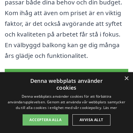
passar både dina behov och din budget.
Kom ihåg att även om priset är en viktig
faktor, är det också avgörande att syftet
och kvaliteten på arbetet får stå i fokus.
En välbyggd balkong kan ge dig många
års glädje och funktionalitet.
Få 3 erbjudanden, gratis och utan
×
Denna webbplats använder
förpliktelser
cookies
Denna webbplats använder cookies för att förbättra
användarupplevelsen. Genom att använda vår webbplats samtycker
du till alla cookies i enlighet med vår cookiepolicy.
Läs mer
Sök efter en
ACCEPTERA ALLA
AVVISA ALLT