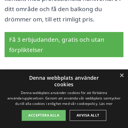
ditt område och få den balkong du
drömmer om, till ett rimligt pris.
Få 3 erbjudanden, gratis och utan
förpliktelser
×
Denna webbplats använder
Sök efter en
cookies
professionell för
Denna webbplats använder cookies för att förbättra
användarupplevelsen. Genom att använda vår webbplats samtycker
du till alla cookies i enlighet med vår cookiepolicy.
Läs mer
balkong i andra städer
ACCEPTERA ALLA
AVVISA ALLT
nära Höggeröd