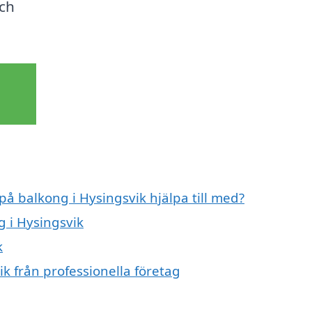
och
på balkong i Hysingsvik hjälpa till med?
g i Hysingsvik
k
k från professionella företag