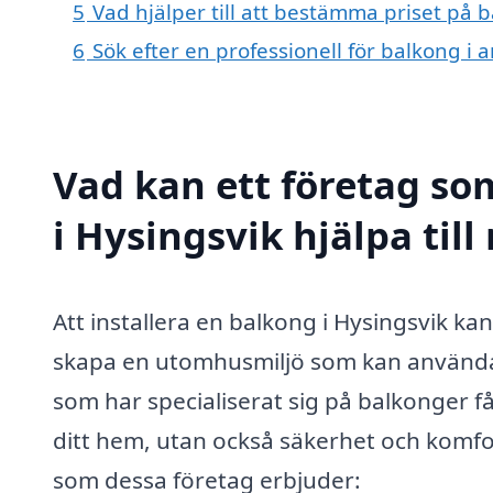
5
Vad hjälper till att bestämma priset på 
6
Sök efter en professionell för balkong i
Vad kan ett företag so
i Hysingsvik hjälpa til
Att installera en balkong i Hysingsvik ka
skapa en utomhusmiljö som kan användas 
som har specialiserat sig på balkonger får
ditt hem, utan också säkerhet och komfor
som dessa företag erbjuder: