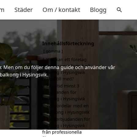
m
Städer
Om / kontakt
Blogg
Innehållsförteckning
gömma
1
Vad kan ett företag
som är specialiserat på
er. Men om du följer denna guide och använder vår
balkong i Hysingsvik
 balkong i Hysingsvik.
hjälpa till med?
2
Få alltid minst 3
erbjudanden för
balkong i Hysingsvik
2.1
Fördelar med en
balkong i Hysingsvik
3
Få 3 erbjudanden för
balkong i Hysingsvik
från professionella