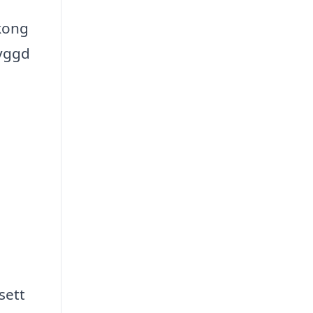
lkong
byggd
sett