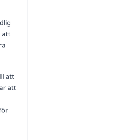
dlig
 att
ra
l att
ar att
för