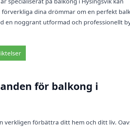
är specialiserat på balkong i Hysingsvik kan
tt förverkliga dina drömmar om en perfekt ba
 med en noggrant utformad och professionellt 
iktelser
danden för balkong i
n verkligen förbättra ditt hem och ditt liv. Oav