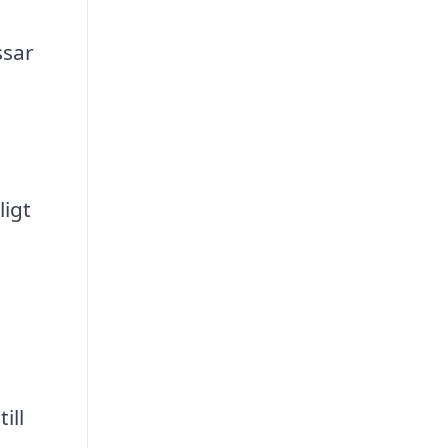
ssar
ligt
a
ill