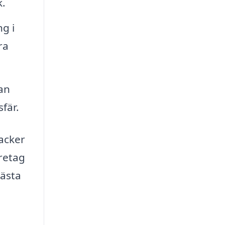
k.
g i
ra
an
fär.
vacker
öretag
bästa