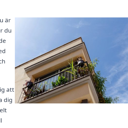
u är
r du
nde
ed
ch
ig att
a dig
elt
l