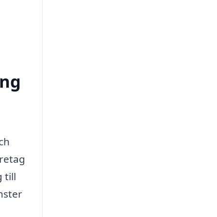
ong
och
öretag
till
nster