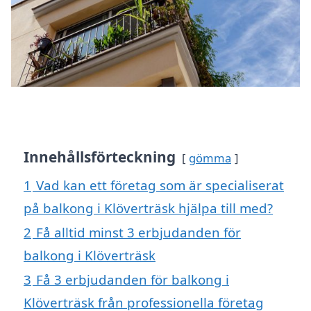
Innehållsförteckning
gömma
1
Vad kan ett företag som är specialiserat
på balkong i Klöverträsk hjälpa till med?
2
Få alltid minst 3 erbjudanden för
balkong i Klöverträsk
3
Få 3 erbjudanden för balkong i
Klöverträsk från professionella företag