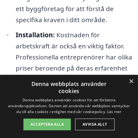
ett byggföretag för att förstå de
specifika kraven i ditt område.
Installation:
Kostnaden för
arbetskraft är också en viktig faktor.
Professionella entreprenörer har olika
priser beroende på deras erfarenhet
och kompetens. Att jämföra offerter
×
Denna webbplats använder
från flera företag kan hjälpa dig att
cookies
hitta det bästa erbjudandet för din
Denna webbplats använder cookies för att förbättra
användarupplevelsen. Genom att använda vår webbplats samtycker
balkong i Klöverträsk.
du till alla cookies i enlighet med vår cookiepolicy.
Läs mer
ACCEPTERA ALLA
AVVISA ALLT
Genom att ha en klar bild av dessa