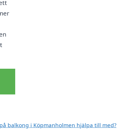
ett
 mer
den
t
t på balkong i Köpmanholmen hjälpa till med?