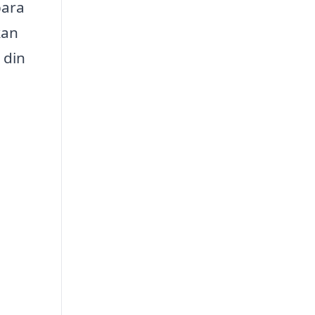
bara
kan
 din