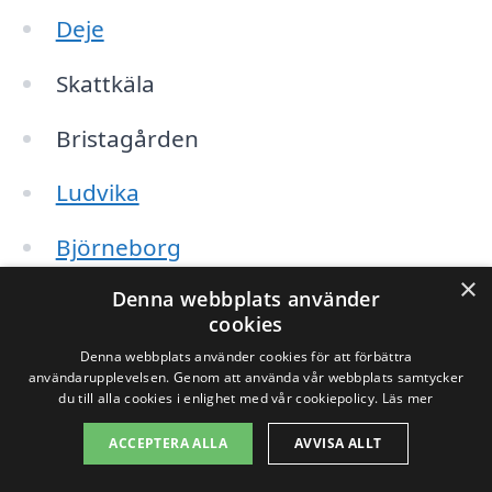
Deje
Skattkäla
Bristagården
Ludvika
Björneborg
×
Denna webbplats använder
Karlskoga
cookies
Forshaga
Denna webbplats använder cookies för att förbättra
användarupplevelsen. Genom att använda vår webbplats samtycker
du till alla cookies i enlighet med vår cookiepolicy.
Läs mer
Hagfors
ACCEPTERA ALLA
AVVISA ALLT
Genom att undersöka företag i dessa