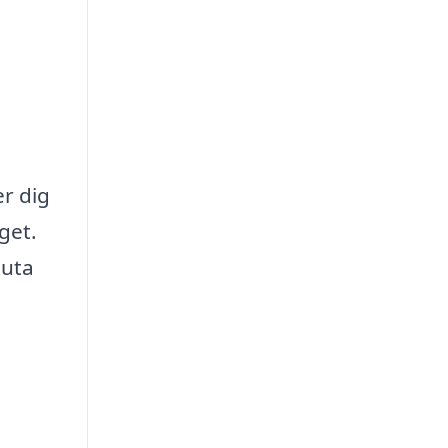
er dig
get.
juta