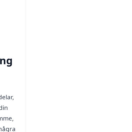
ong
elar,
din
ymme,
 några