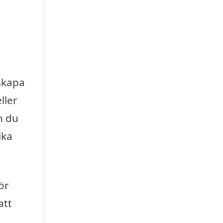
 skapa
ller
n du
ika
ör
att