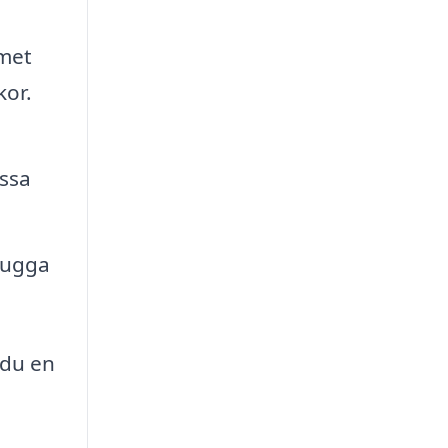
met
kor.
essa
skugga
 du en