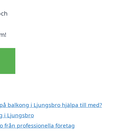
och
öm!
på balkong i Ljungsbro hjälpa till med?
g i Ljungsbro
 från professionella företag