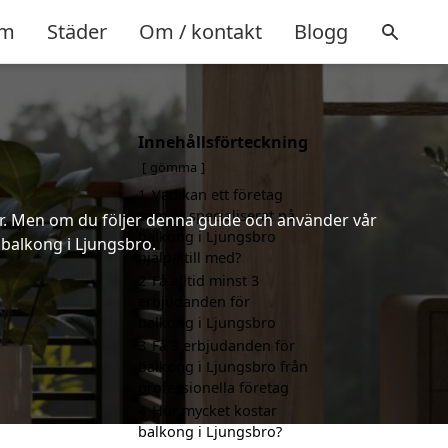
m
Städer
Om / kontakt
Blogg
Innehållsförteckning
gömma
1
Vad kan ett företag
som är specialiserat på
er. Men om du följer denna guide och använder vår
balkong i Ljungsbro
 balkong i Ljungsbro.
hjälpa till med?
2
Få alltid minst 3
erbjudanden för
balkong i Ljungsbro
3
Få 3 erbjudanden för
balkong i Ljungsbro från
professionella företag
4
Hur mycket kostar
balkong i Ljungsbro?