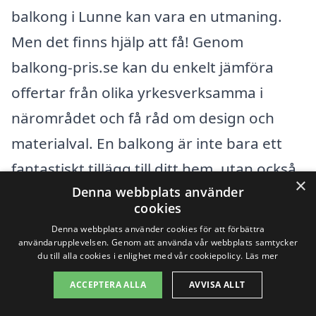
balkong i Lunne kan vara en utmaning.
Men det finns hjälp att få! Genom
balkong-pris.se kan du enkelt jämföra
offertar från olika yrkesverksamma i
närområdet och få råd om design och
materialval. En balkong är inte bara ett
fantastiskt tillägg till ditt hem, utan också
×
Denna webbplats använder
ett sätt att njuta av omgivningen och
cookies
skapa en plats för avkoppling.
Denna webbplats använder cookies för att förbättra
användarupplevelsen. Genom att använda vår webbplats samtycker
du till alla cookies i enlighet med vår cookiepolicy.
Läs mer
När du letar efter en entreprenör för
ACCEPTERA ALLA
AVVISA ALLT
balkong i Lunne, kan det vara intressant
att överväga företag i de närliggande