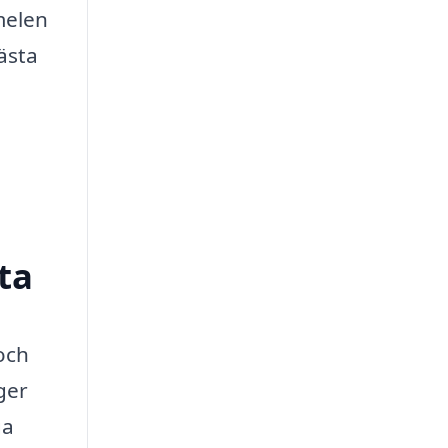
melen
ästa
ta
och
ger
ga