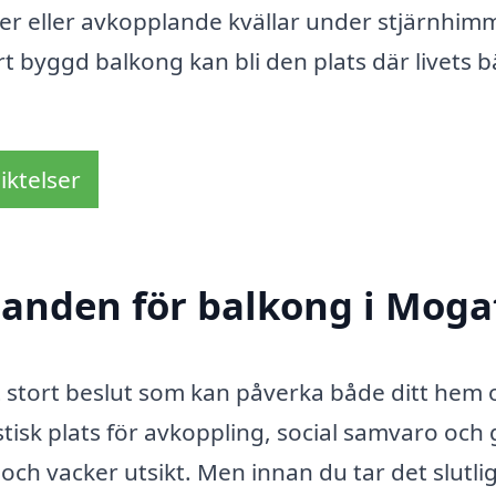
ester eller avkopplande kvällar under stjärnhim
t byggd balkong kan bli den plats där livets b
iktelser
udanden för balkong i Moga
t stort beslut som kan påverka både ditt hem 
stisk plats för avkoppling, social samvaro och 
t och vacker utsikt. Men innan du tar det slutli