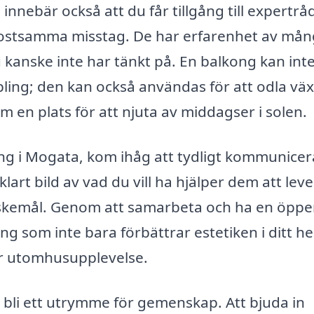
innebär också att du får tillgång till expertrå
 kostsamma misstag. De har erfarenhet av må
 kanske inte har tänkt på. En balkong kan int
ng; den kan också användas för att odla väx
m en plats för att njuta av middagser i solen.
kong i Mogata, kom ihåg att tydligt kommunicer
lart bild av vad du vill ha hjälper dem att lev
önskemål. Genom att samarbeta och ha en öpp
ng som inte bara förbättrar estetiken i ditt h
ar utomhusupplevelse.
 bli ett utrymme för gemenskap. Att bjuda in