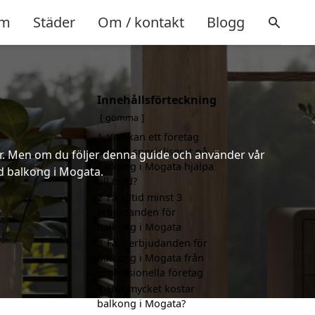
m
Städer
Om / kontakt
Blogg
Innehållsförteckning
gömma
1
Vad kan ett företag
som är specialiserat på
er. Men om du följer denna guide och använder vår
balkong i Mogata hjälpa
ad balkong i Mogata.
till med?
2
Få alltid minst 3
erbjudanden för
balkong i Mogata
3
Få 3 erbjudanden för
balkong i Mogata från
professionella företag
4
Hur mycket kostar
balkong i Mogata?