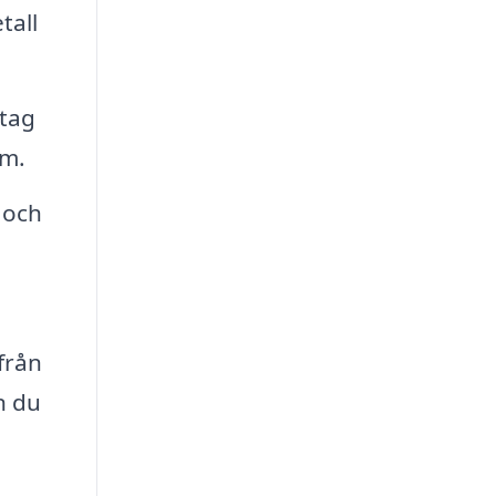
tall
tag
em.
 och
från
n du