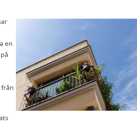
har
a en
 på
 från
ats