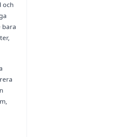
d och
nga
e bara
ter,
a
erera
en
em,