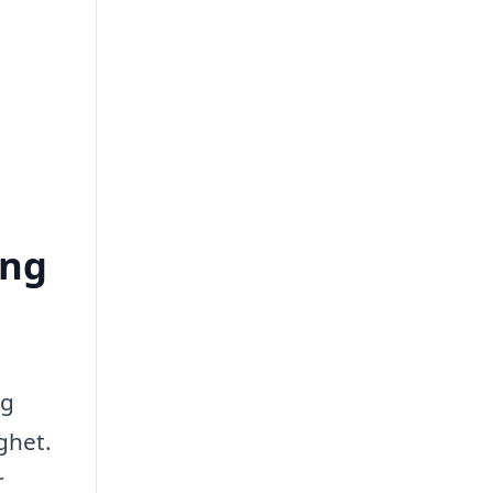
ong
ng
ghet.
r