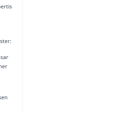
ertis
ster:
ssar
ner
sen