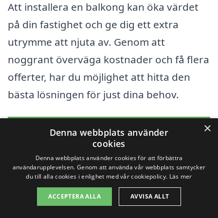
Att installera en balkong kan öka värdet
på din fastighet och ge dig ett extra
utrymme att njuta av. Genom att
noggrant överväga kostnader och få flera
offerter, har du möjlighet att hitta den
bästa lösningen för just dina behov.
×
Få 3 erbjudanden, gratis och utan
Denna webbplats använder
cookies
förpliktelser
Denna webbplats använder cookies för att förbättra
användarupplevelsen. Genom att använda vår webbplats samtycker
du till alla cookies i enlighet med vår cookiepolicy.
Läs mer
Sök efter en
ACCEPTERA ALLA
AVVISA ALLT