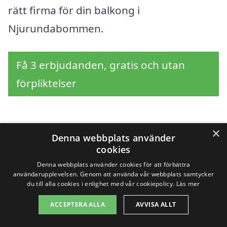
rätt firma för din balkong i
Njurundabommen.
Få 3 erbjudanden, gratis och utan
förpliktelser
×
Sök efter en
Denna webbplats använder
cookies
professionell för
Denna webbplats använder cookies för att förbättra
användarupplevelsen. Genom att använda vår webbplats samtycker
balkong i andra städer
du till alla cookies i enlighet med vår cookiepolicy.
Läs mer
nära Njurundabommen
ACCEPTERA ALLA
AVVISA ALLT