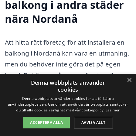
balkong i andra städer
nära Nordanå
Att hitta rätt företag för att installera en
balkong i Nordanå kan vara en utmaning,
men du behöver inte göra det på egen
hand. Det finns många professionella
×
Denna webbplats använder
hantverkare i de närliggande städerna
cookies
som kan hjälpa dig med dina behov. Med
Denna webbplats använder cookies för att förbättra
användarupplevelsen. Genom att använda vår webbplats samtycker
balkong-pris.se kan du enkelt få kontakt
du till alla cookies i enlighet med vår cookiepolicy.
Läs mer
med kompetenta företag som erbjuder
ACCEPTERA ALLA
AVVISA ALLT
tjänster för balkong i ditt område. Genom