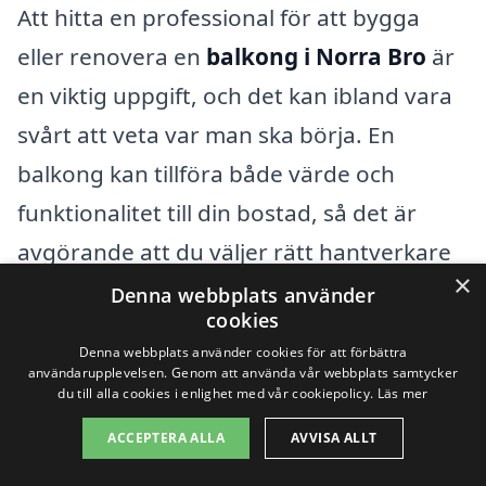
Att hitta en professional för att bygga
eller renovera en
balkong i Norra Bro
är
en viktig uppgift, och det kan ibland vara
svårt att veta var man ska börja. En
balkong kan tillföra både värde och
funktionalitet till din bostad, så det är
avgörande att du väljer rätt hantverkare
×
för jobbet. Genom vår plattform, balkong-
Denna webbplats använder
cookies
pris.se, kan du enkelt få kontakt med olika
Denna webbplats använder cookies för att förbättra
yrkespersoner som specialiserar sig på
användarupplevelsen. Genom att använda vår webbplats samtycker
du till alla cookies i enlighet med vår cookiepolicy.
Läs mer
balkongarbeten i ditt område.
ACCEPTERA ALLA
AVVISA ALLT
När du letar efter ett företags som kan