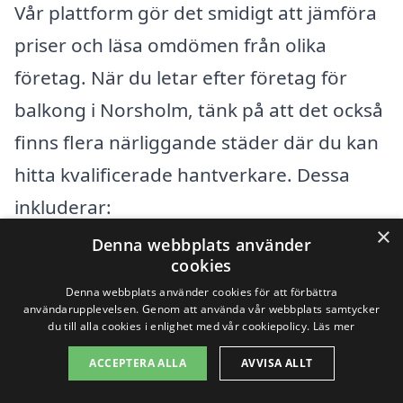
Vår plattform gör det smidigt att jämföra
priser och läsa omdömen från olika
företag. När du letar efter företag för
balkong i Norsholm, tänk på att det också
finns flera närliggande städer där du kan
hitta kvalificerade hantverkare. Dessa
inkluderar:
×
Denna webbplats använder
Norrköping
cookies
Denna webbplats använder cookies för att förbättra
Finspång
användarupplevelsen. Genom att använda vår webbplats samtycker
du till alla cookies i enlighet med vår cookiepolicy.
Läs mer
Katrineholm
ACCEPTERA ALLA
AVVISA ALLT
Linköping