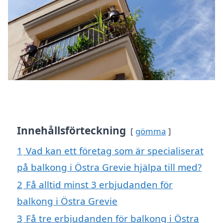
Innehållsförteckning
gömma
1
Vad kan ett företag som är specialiserat
på balkong i Östra Grevie hjälpa till med?
2
Få alltid minst 3 erbjudanden för
balkong i Östra Grevie
3
Få tre erbjudanden för balkong i Östra