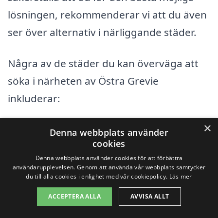
lösningen, rekommenderar vi att du även
ser över alternativ i närliggande städer.
Några av de städer du kan överväga att
söka i närheten av Östra Grevie
inkluderar:
×
Höllviken
Denna webbplats använder
cookies
Skanör
Denna webbplats använder cookies för att förbättra
användarupplevelsen. Genom att använda vår webbplats samtycker
Löderup
du till alla cookies i enlighet med vår cookiepolicy.
Läs mer
ACCEPTERA ALLA
AVVISA ALLT
Vellinge