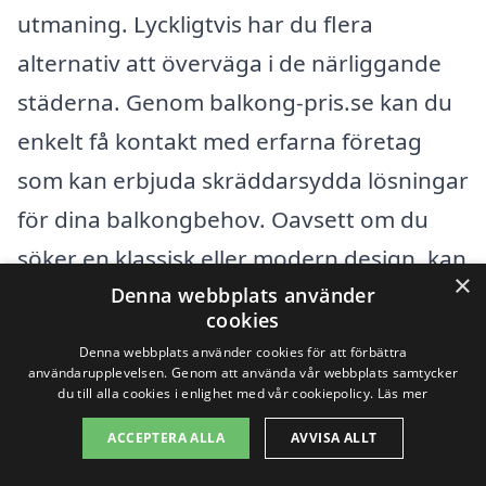
utmaning. Lyckligtvis har du flera
alternativ att överväga i de närliggande
städerna. Genom balkong-pris.se kan du
enkelt få kontakt med erfarna företag
som kan erbjuda skräddarsydda lösningar
för dina balkongbehov. Oavsett om du
söker en klassisk eller modern design, kan
×
Denna webbplats använder
professionella hantverkare hjälpa dig att
cookies
skapa en vacker och funktionell balkong.
Denna webbplats använder cookies för att förbättra
användarupplevelsen. Genom att använda vår webbplats samtycker
du till alla cookies i enlighet med vår cookiepolicy.
Läs mer
Några av de närliggande städerna där du
ACCEPTERA ALLA
AVVISA ALLT
kan hitta tjänster för balkong är: