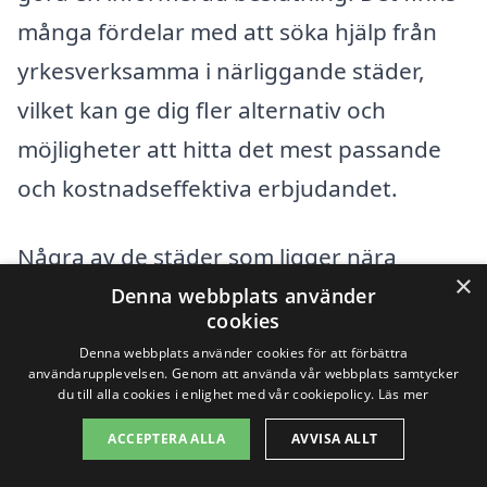
många fördelar med att söka hjälp från
yrkesverksamma i närliggande städer,
vilket kan ge dig fler alternativ och
möjligheter att hitta det mest passande
och kostnadseffektiva erbjudandet.
Några av de städer som ligger nära
×
Ramvik och som kan erbjuda tjänster
Denna webbplats använder
cookies
relaterade till balkongar inkluderar:
Denna webbplats använder cookies för att förbättra
användarupplevelsen. Genom att använda vår webbplats samtycker
du till alla cookies i enlighet med vår cookiepolicy.
Läs mer
Härnösand
ACCEPTERA ALLA
AVVISA ALLT
Sundsvall