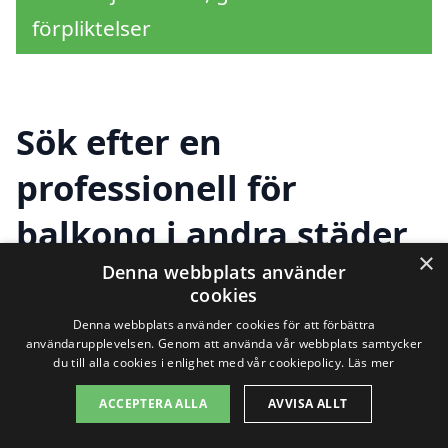
förpliktelser
Sök efter en
professionell för
balkong i andra städer
×
nära Riddarhyttan
Denna webbplats använder
cookies
Denna webbplats använder cookies för att förbättra
användarupplevelsen. Genom att använda vår webbplats samtycker
När du letar efter hjälp med att bygga
du till alla cookies i enlighet med vår cookiepolicy.
Läs mer
eller renovera en
balkong i
ACCEPTERA ALLA
AVVISA ALLT
Riddarhyttan
, kan det vara en bra idé att