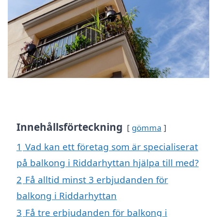
Innehållsförteckning
gömma
1
Vad kan ett företag som är specialiserat
på balkong i Riddarhyttan hjälpa till med?
2
Få alltid minst 3 erbjudanden för
balkong i Riddarhyttan
3
Få tre erbjudanden för balkong i