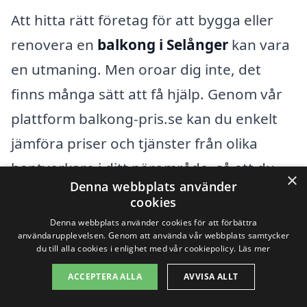
Att hitta rätt företag för att bygga eller
renovera en
balkong i Selånger
kan vara
en utmaning. Men oroar dig inte, det
finns många sätt att få hjälp. Genom vår
plattform balkong-pris.se kan du enkelt
jämföra priser och tjänster från olika
hantverkare i ditt närområde, så att du
×
Denna webbplats använder
kan göra ett informerat val.
cookies
Denna webbplats använder cookies för att förbättra
Den perfekta balkongen kan förvandla
användarupplevelsen. Genom att använda vår webbplats samtycker
du till alla cookies i enlighet med vår cookiepolicy.
Läs mer
ditt hem och ge dig en fantastisk plats för
ACCEPTERA ALLA
AVVISA ALLT
avkoppling och underhållning. När du