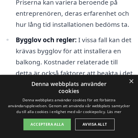
Priserna kan variera beroende på
entreprenören, deras erfarenhet och
hur lång tid installationen bedöms ta.
Bygglov och regler:
I vissa fall kan det
krävas bygglov för att installera en
balkong. Kostnader relaterade till
detta är också faktorer att beakta i det
×
totala priset.
Denna webbplats använder
cookies
Denna webbplats använder cookies för att förbättra
För att få en korrekt uppfattning om
användarupplevelsen. Genom att använda vår webbplats samtycker
du till alla cookies i enlighet med vår cookiepolicy.
Läs mer
kostnaden för en balkong i Sibble är det
en god idé att jämföra olika erbjudanden
ACCEPTERA ALLA
AVVISA ALLT
från lokala företag. Genom balkong-