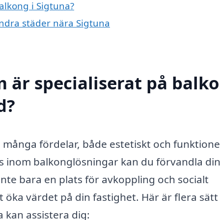
balkong i Sigtuna?
 andra städer nära Sigtuna
m är specialiserat på balk
d?
e många fördelar, både estetiskt och funktionel
is inom balkonglösningar kan du förvandla di
inte bara en plats för avkoppling och socialt
 öka värdet på din fastighet. Här är flera sätt
a kan assistera dig: