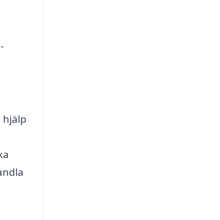
-
 hjälp
ka
andla