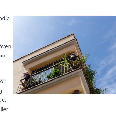
ndla
 även
tan
för
g
de.
ller