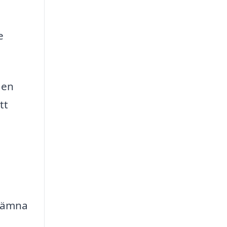
e
 en
tt
 lämna