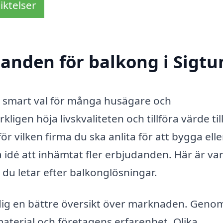
iktelser
danden för balkong i Sigtu
ett smart val för många husägare och
gen höja livskvaliteten och tillföra värde till
 vilken firma du ska anlita för att bygga elle
a idé att inhämtat fler erbjudanden. Här är va
 du letar efter balkonglösningar.
dig en bättre översikt över marknaden. Genom
material och företagens erfarenhet. Olika