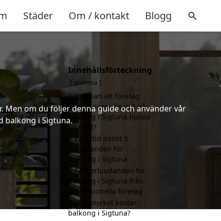
m
Städer
Om / kontakt
Blogg
Innehållsförteckning
gömma
1
Vad kan ett företag
som är specialiserat på
er. Men om du följer denna guide och använder vår
balkong i Sigtuna hjälpa
d balkong i Sigtuna.
till med?
2
Få alltid minst 3
erbjudanden för
balkong i Sigtuna
3
Få 3 erbjudanden för
balkong i Sigtuna från
professionella företag
4
Hur mycket kostar
balkong i Sigtuna?