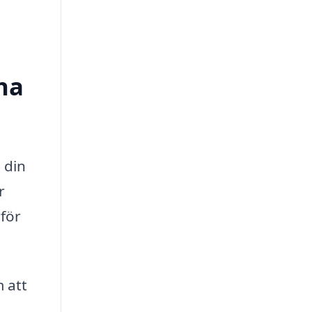
na
 din
r
rför
 att