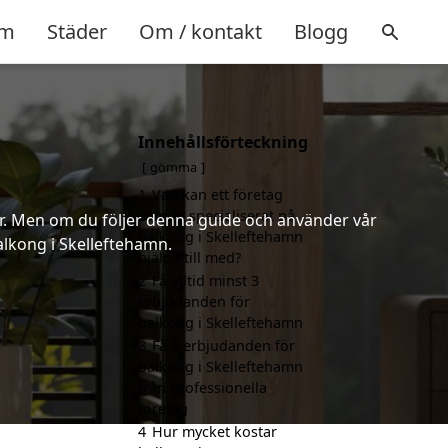
m
Städer
Om / kontakt
Blogg
Innehållsförteckning
gömma
1
Vad kan ett företag
som är specialiserat på
er. Men om du följer denna guide och använder vår
balkong i Skelleftehamn
balkong i Skelleftehamn.
hjälpa till med?
2
Få alltid minst 3
erbjudanden för
balkong i Skelleftehamn
3
Få 3 erbjudanden för
balkong i Skelleftehamn
från professionella
företag
4
Hur mycket kostar