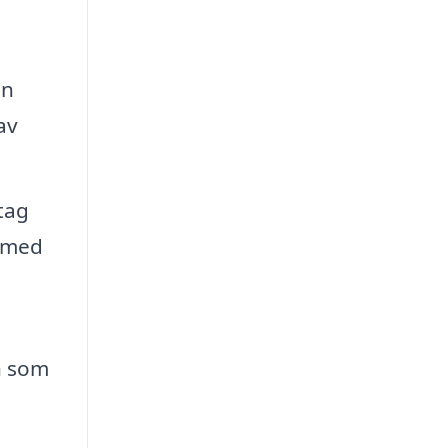
en
av
tag
g med
n som