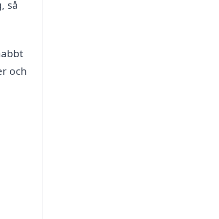
, så
nabbt
er och