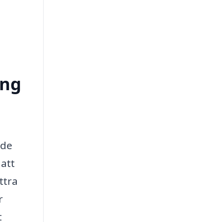
ong
åde
 att
ttra
r
t