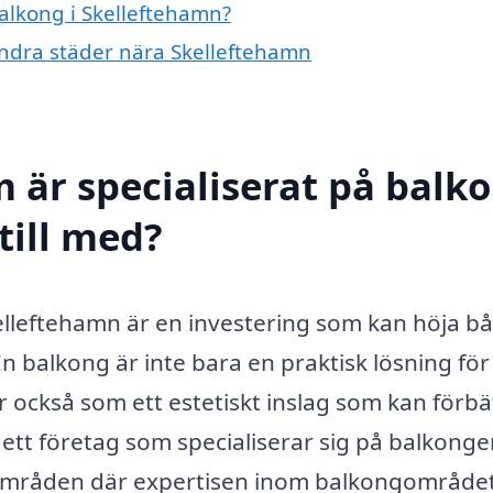
balkong i Skelleftehamn?
 andra städer nära Skelleftehamn
m är specialiserat på balk
till med?
kelleftehamn är en investering som kan höja b
En balkong är inte bara en praktisk lösning för
 också som ett estetiskt inslag som kan förbä
ett företag som specialiserar sig på balkonge
 områden där expertisen inom balkongområde