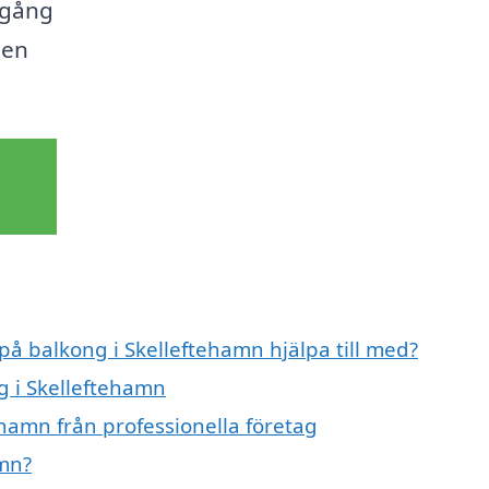
igång
 en
 på balkong i Skelleftehamn hjälpa till med?
g i Skelleftehamn
hamn från professionella företag
amn?