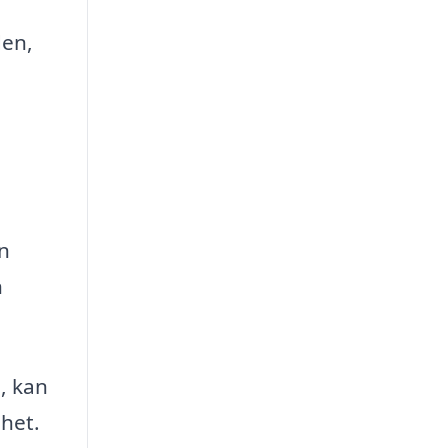
den,
n
n
, kan
ghet.