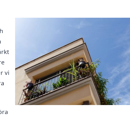
ch
n
ärkt
re
r vi
ra
öra