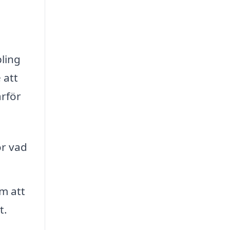
ling
 att
arför
ör vad
m att
t.