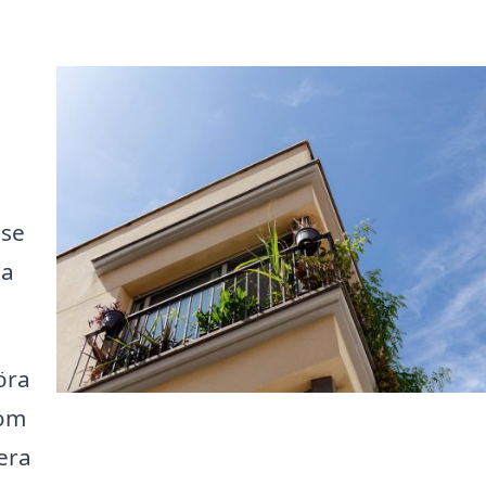
.se
na
öra
nom
lera