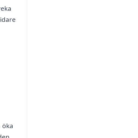
veka
vidare
h öka
 den