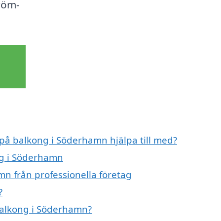
röm-
 på balkong i Söderhamn hjälpa till med?
ng i Söderhamn
n från professionella företag
?
 balkong i Söderhamn?