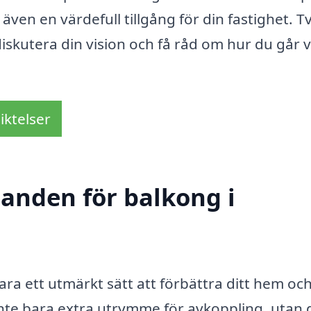
även en värdefull tillgång för din fastighet. T
 diskutera din vision och få råd om hur du går 
iktelser
danden för balkong i
ra ett utmärkt sätt att förbättra ditt hem oc
inte bara extra utrymme för avkoppling, utan