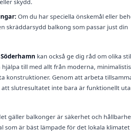
eller skydd.
ingar:
Om du har speciella önskemål eller be
å en skräddarsydd balkong som passar just din
i Söderhamn
kan också ge dig råd om olika sti
jälpa till med allt från moderna, minimalisti
usta konstruktioner. Genom att arbeta tillsamm
t slutresultatet inte bara är funktionellt ut
det gäller balkonger är säkerhet och hållbarhe
al som är bäst lämpade för det lokala klimatet