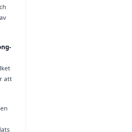
och
 av
ong-
lket
r att
en
lats