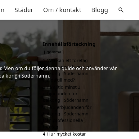
m
Städer
Om / kontakt
Blogg
Innehållsförteckning
gömma
1
Vad kan ett företag
som är specialiserat på
er. Men om du följer denna guide och använder vår
balkong i Söderhamn
d balkong i Söderhamn.
hjälpa till med?
2
Få alltid minst 3
erbjudanden för
balkong i Söderhamn
3
Få 3 erbjudanden för
balkong i Söderhamn
från professionella
företag
4
Hur mycket kostar