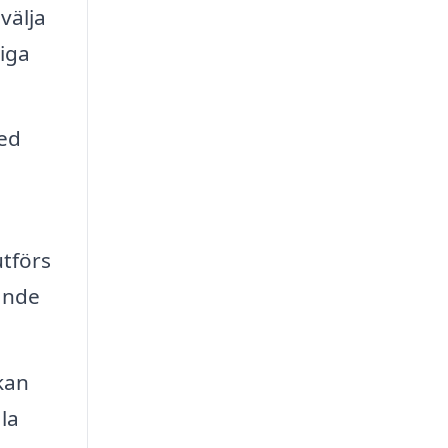
välja
iga
med
utförs
ande
kan
la