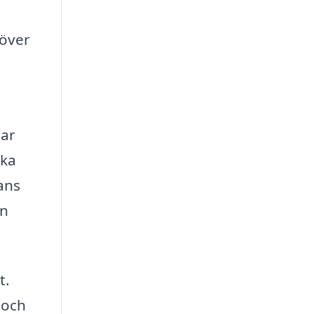
höver
lar
ska
ans
an
t.
 och