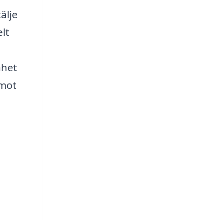
älje
lt
nhet
 mot