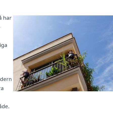
å har
-
liga
odern
ra
åde.