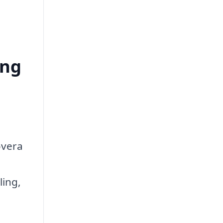
ong
overa
ling,