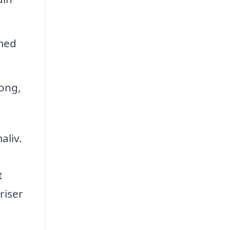
 med
kong,
aliv.
t
riser