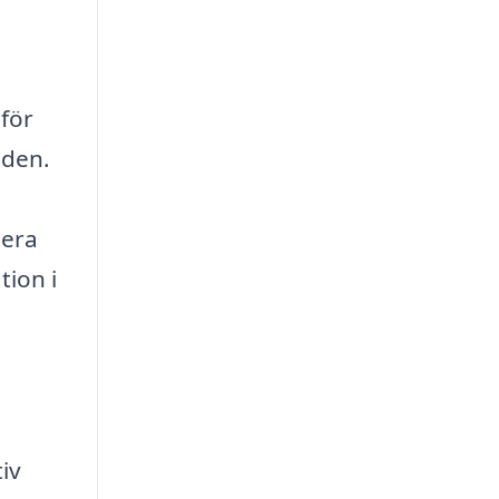
för
nden.
lera
ion i
iv