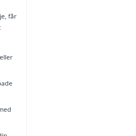
e, får
t
eller
pade
 med
din