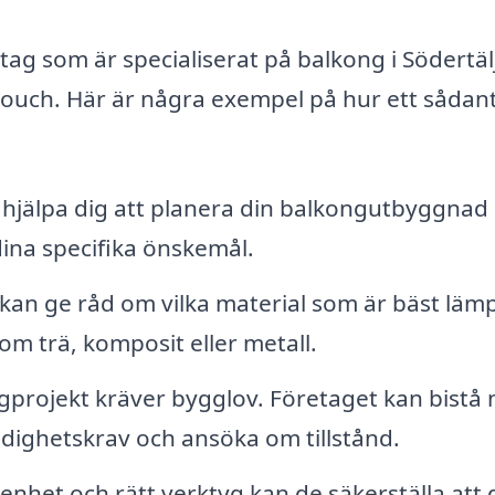
ag som är specialiserat på balkong i Södertälj
g touch. Här är några exempel på hur ett sådan
hjälpa dig att planera din balkongutbyggnad 
ina specifika önskemål.
kan ge råd om vilka material som är bäst läm
om trä, komposit eller metall.
gprojekt kräver bygglov. Företaget kan bistå
ighetskrav och ansöka om tillstånd.
nhet och rätt verktyg kan de säkerställa att 