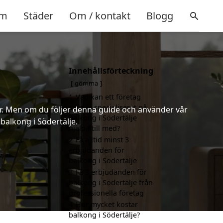
m
Städer
Om / kontakt
Blogg
Innehållsförteckning
gömma
1
Vad kan ett företag
som är specialiserat på
er. Men om du följer denna guide och använder vår
balkong i Södertälje
 balkong i Södertälje.
hjälpa till med?
2
Få alltid minst 3
erbjudanden för
balkong i Södertälje
3
Få 3 erbjudanden för
balkong i Södertälje från
professionella företag
4
Hur mycket kostar
balkong i Södertälje?