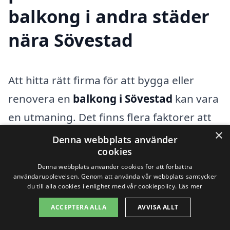
balkong i andra städer
nära Sövestad
Att hitta rätt firma för att bygga eller
renovera en
balkong i Sövestad
kan vara
en utmaning. Det finns flera faktorer att
×
överväga, som kvalitet, pris och expertis.
Denna webbplats använder
cookies
Genom att söka hjälp i närliggande städer
Denna webbplats använder cookies för att förbättra
kan du öka dina chanser att hitta en
användarupplevelsen. Genom att använda vår webbplats samtycker
du till alla cookies i enlighet med vår cookiepolicy.
Läs mer
pålitlig och kompetent leverantör. I den
här texten kan du få tips på hur du hittar
ACCEPTERA ALLA
AVVISA ALLT
professionella som kan hjälpa dig med din