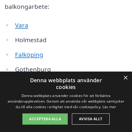
balkongarbete:
Vara
Holmestad
Falköping
Gothenburg
×
Denna webbplats använder
Härryda
cookies
Denna webbplats använder cookies för att förbättra
Skara
användarupplevelsen. Genom att använda vår webbplats samtycker
du till alla cookies i enlighet med vår cookiepolicy.
Läs mer
Tidaholm
ACCEPTERA ALLA
AVVISA ALLT
Lysekil