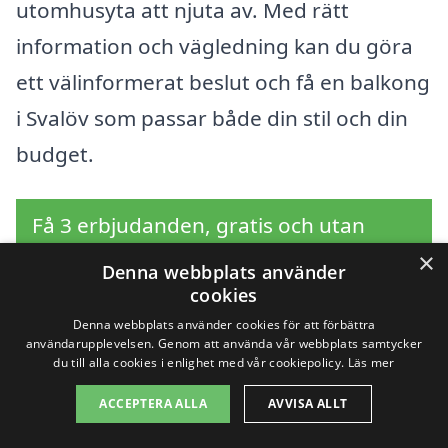
utomhusyta att njuta av. Med rätt
information och vägledning kan du göra
ett välinformerat beslut och få en balkong
i Svalöv som passar både din stil och din
budget.
Få 3 erbjudanden, gratis och utan
×
förpliktelser
Denna webbplats använder
cookies
Denna webbplats använder cookies för att förbättra
användarupplevelsen. Genom att använda vår webbplats samtycker
Sök efter en
du till alla cookies i enlighet med vår cookiepolicy.
Läs mer
ACCEPTERA ALLA
AVVISA ALLT
professionell för