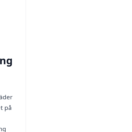
ong
täder
et på
ing