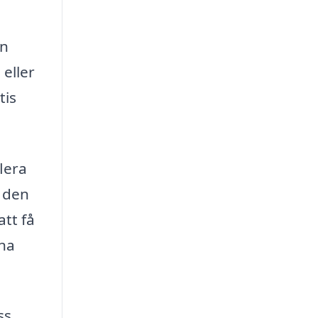
en
eller
tis
lera
e den
tt få
rna
ss,