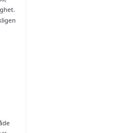
ighet.
kligen
både