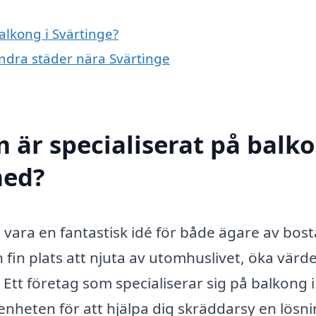
alkong i Svärtinge?
 andra städer nära Svärtinge
m är specialiserat på balk
med?
n vara en fantastisk idé för både ägare av bos
 fin plats att njuta av utomhuslivet, öka värd
. Ett företag som specialiserar sig på balkong i
nheten för att hjälpa dig skräddarsy en lösn