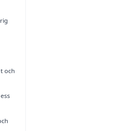
rig
ut och
dess
och