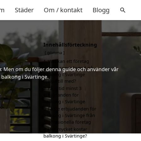
m
Städer
Om / kontakt
Blogg
Innehållsförteckning
gömma
1
Vad kan ett företag
som är specialiserat på
er. Men om du följer denna guide och använder vår
balkong i Svärtinge
 balkong i Svärtinge.
hjälpa till med?
2
Få alltid minst 3
erbjudanden för
balkong i Svärtinge
3
Få tre erbjudanden för
balkong i Svärtinge från
professionella företag
4
Hur mycket kostar
balkong i Svärtinge?