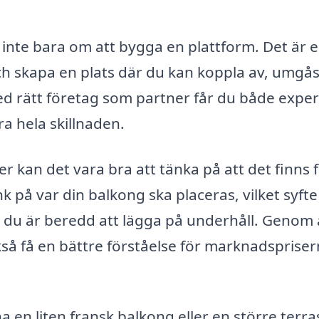
 inte bara om att bygga en plattform. Det är 
h skapa en plats där du kan koppla av, umgås 
Med rätt företag som partner får du både exper
a hela skillnaden.
er kan det vara bra att tänka på att det finns f
k på var din balkong ska placeras, vilket syft
du är beredd att lägga på underhåll. Genom a
så få en bättre förståelse för marknadsprise
 en liten fransk balkong eller en större terra