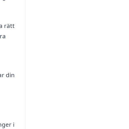
a rätt
ra
ar din
nger i