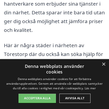
hantverkare som erbjuder sina tjänster i
din närhet. Detta sparar inte bara tid utan
ger dig också möjlighet att jämföra priser
och kvalitet.
Här är några städer i närheten av
Törestorp där du också kan söka hjälp för
din balkong:
×
Denna webbplats använder
cookies
Gnosjö
Denna webbplats använder cookies för att förbättra
användarupplevelsen. Genom att använda vår webbplats samtycker
du till alla cookies i enlighet med vår cookiepolicy.
Läs mer
Aneby
ACCEPTERA ALLA
AVVISA ALLT
Red038