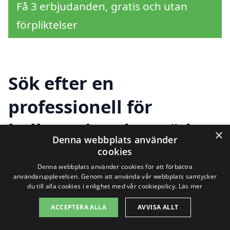
Få 3 erbjudanden, gratis och utan
förpliktelser
Sök efter en
professionell för
balkong i andra städer
×
Denna webbplats använder
nära Traryd
cookies
Denna webbplats använder cookies för att förbättra
användarupplevelsen. Genom att använda vår webbplats samtycker
du till alla cookies i enlighet med vår cookiepolicy.
Läs mer
Om du är i behov av en balkong i Traryd
ACCEPTERA ALLA
AVVISA ALLT
har du många alternativ att överväga,