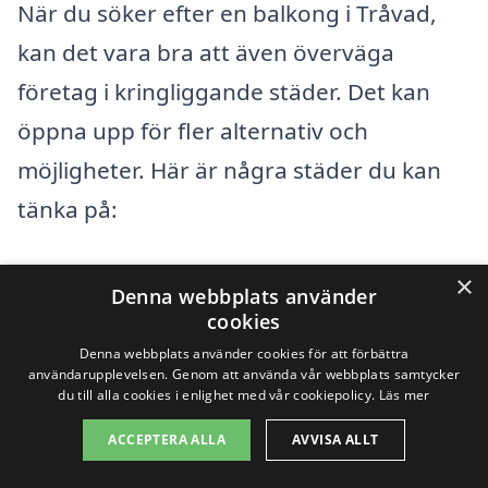
När du söker efter en balkong i Tråvad,
kan det vara bra att även överväga
företag i kringliggande städer. Det kan
öppna upp för fler alternativ och
möjligheter. Här är några städer du kan
tänka på:
Vara
×
Denna webbplats använder
cookies
Skara
Denna webbplats använder cookies för att förbättra
användarupplevelsen. Genom att använda vår webbplats samtycker
Herrljunga
du till alla cookies i enlighet med vår cookiepolicy.
Läs mer
Timmele
ACCEPTERA ALLA
AVVISA ALLT