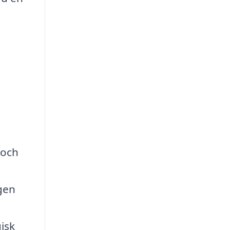
 och
ngen
gisk