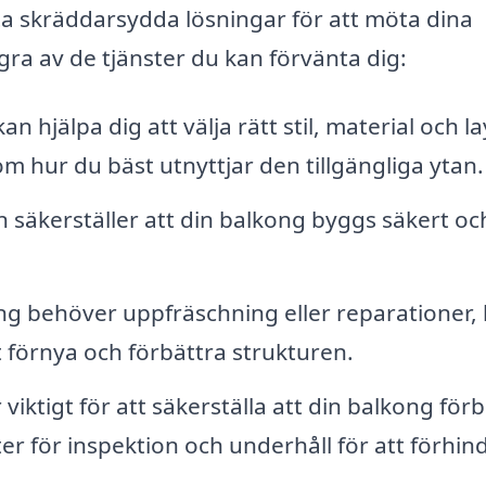
fta skräddarsydda lösningar för att möta dina
ra av de tjänster du kan förvänta dig:
an hjälpa dig att välja rätt stil, material och l
m hur du bäst utnyttjar den tillgängliga ytan.
on säkerställer att din balkong byggs säkert oc
ng behöver uppfräschning eller reparationer,
t förnya och förbättra strukturen.
ktigt för att säkerställa att din balkong förbli
ter för inspektion och underhåll för att förhin