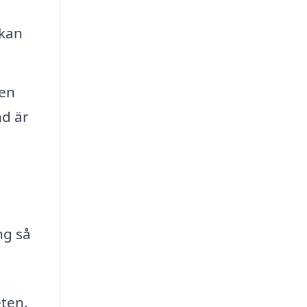
 kan
gen
nd är
ng så
ten.