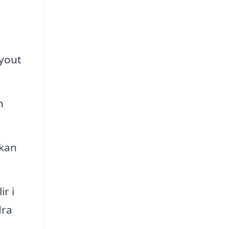
ayout
h
 kan
r i
dra