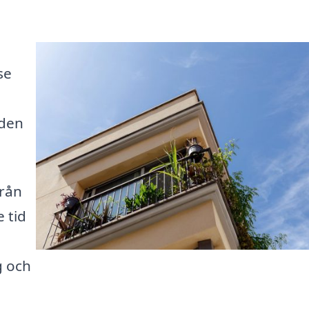
se
 den
från
 tid
g och