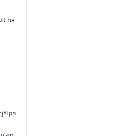
tt ha
hjälpa
du en