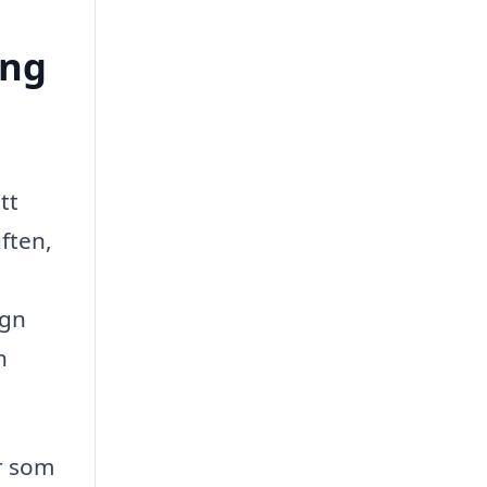
ong
tt
ften,
ign
n
er som