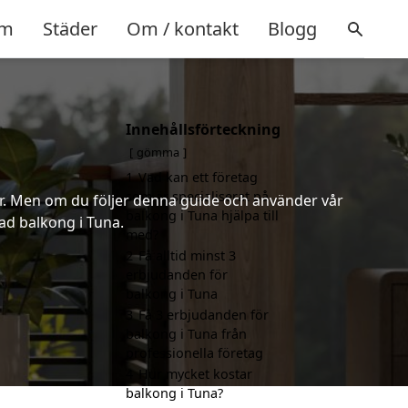
m
Städer
Om / kontakt
Blogg
Innehållsförteckning
gömma
1
Vad kan ett företag
som är specialiserat på
er. Men om du följer denna guide och använder vår
balkong i Tuna hjälpa till
had balkong i Tuna.
med?
2
Få alltid minst 3
erbjudanden för
balkong i Tuna
3
Få 3 erbjudanden för
balkong i Tuna från
professionella företag
4
Hur mycket kostar
balkong i Tuna?