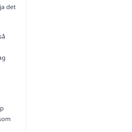
ja det
så
ag
ap
 som