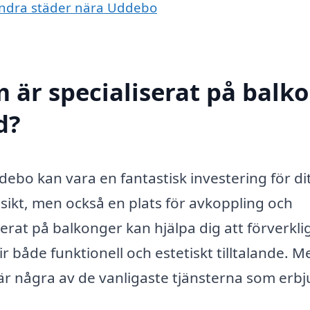
 andra städer nära Uddebo
m är specialiserat på balk
d?
debo kan vara en fantastisk investering för di
sikt, men också en plats för avkoppling och
serat på balkonger kan hjälpa dig att förverkli
lir både funktionell och estetiskt tilltalande. M
är några av de vanligaste tjänsterna som erbj