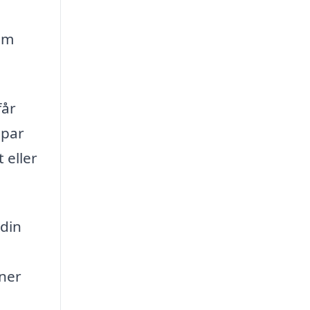
om
får
opar
 eller
 din
oner