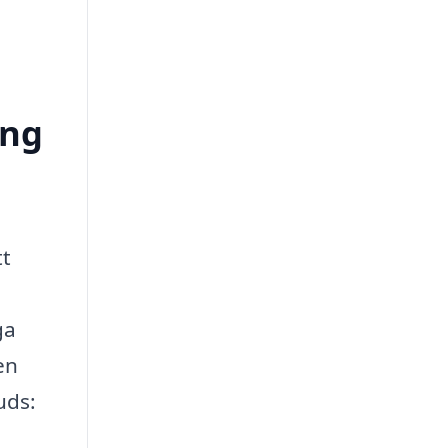
ong
tt
ga
en
uds: