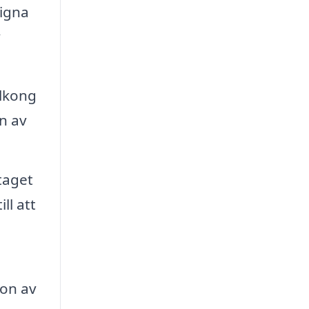
signa
v
alkong
n av
taget
ll att
ion av