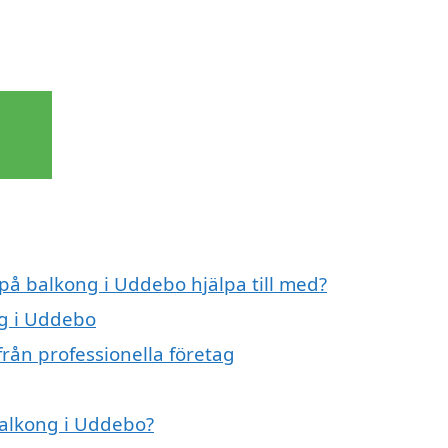
 på balkong i Uddebo hjälpa till med?
ng i Uddebo
rån professionella företag
balkong i Uddebo?