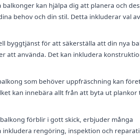
å balkonger kan hjälpa dig att planera och de
na behov och din stil. Detta inkluderar val a
l byggtjänst för att säkerställa att din nya b
er att använda. Det kan inkludera konstruktio
 balkong som behöver uppfräschning kan före
ket kan innebära allt från att byta ut plankor ti
 balkong förblir i gott skick, erbjuder många
n inkludera rengöring, inspektion och reparat