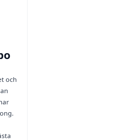
bo
et och
tan
har
kong.
ästa