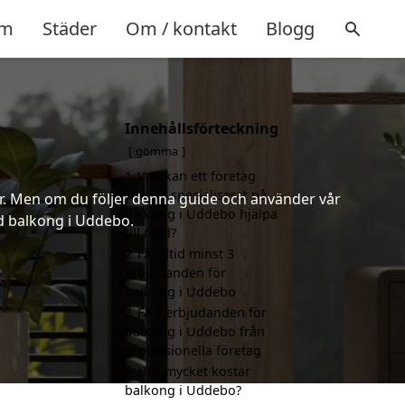
m
Städer
Om / kontakt
Blogg
Innehållsförteckning
gömma
1
Vad kan ett företag
som är specialiserat på
er. Men om du följer denna guide och använder vår
balkong i Uddebo hjälpa
ad balkong i Uddebo.
till med?
2
Få alltid minst 3
erbjudanden för
balkong i Uddebo
3
Få 3 erbjudanden för
balkong i Uddebo från
professionella företag
4
Hur mycket kostar
balkong i Uddebo?