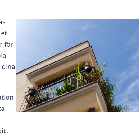
as
det
r för
la
a dina
ation
ta
itt