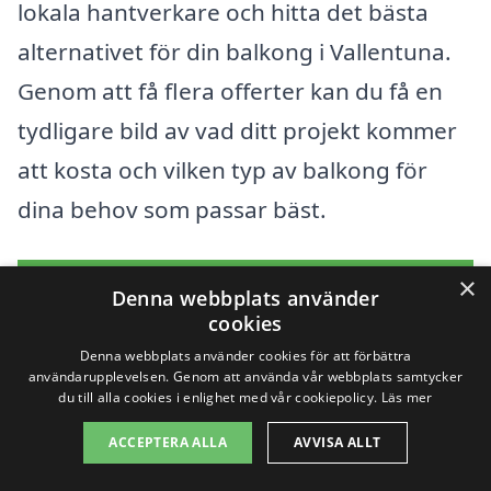
lokala hantverkare och hitta det bästa
alternativet för din balkong i Vallentuna.
Genom att få flera offerter kan du få en
tydligare bild av vad ditt projekt kommer
att kosta och vilken typ av balkong för
dina behov som passar bäst.
×
Få 3 erbjudanden, gratis och utan
Denna webbplats använder
cookies
förpliktelser
Denna webbplats använder cookies för att förbättra
användarupplevelsen. Genom att använda vår webbplats samtycker
du till alla cookies i enlighet med vår cookiepolicy.
Läs mer
Sök efter en
ACCEPTERA ALLA
AVVISA ALLT