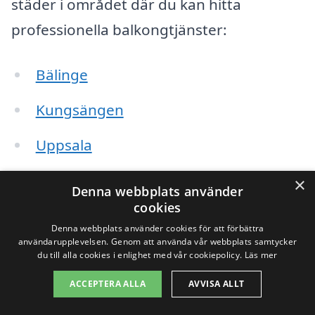
städer i området där du kan hitta
professionella balkongtjänster:
Bälinge
Kungsängen
Uppsala
Tunaberg
×
Denna webbplats använder
cookies
Örsundsbro
Denna webbplats använder cookies för att förbättra
användarupplevelsen. Genom att använda vår webbplats samtycker
Granby
du till alla cookies i enlighet med vår cookiepolicy.
Läs mer
Storvreta
ACCEPTERA ALLA
AVVISA ALLT