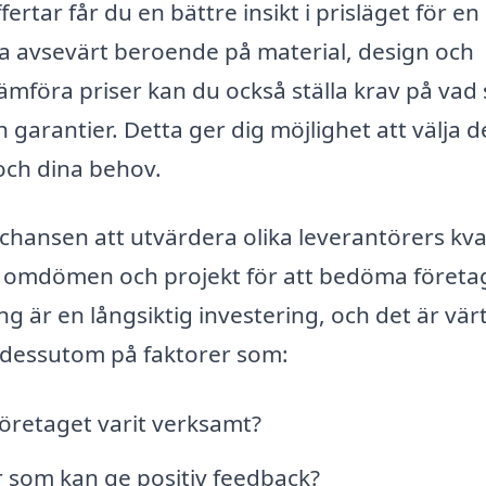
ertar får du en bättre insikt i prisläget för en
ra avsevärt beroende på material, design och
mföra priser kan du också ställa krav på vad
h garantier. Detta ger dig möjlighet att välja 
och dina behov.
chansen att utvärdera olika leverantörers kval
rs omdömen och projekt för att bedöma föret
g är en långsiktig investering, och det är värt
nk dessutom på faktorer som:
företaget varit verksamt?
r som kan ge positiv feedback?