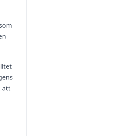
 som
den
itet
agens
 att