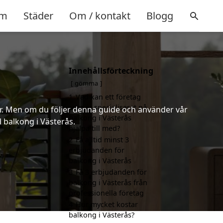
m
Städer
Om / kontakt
Blogg
Innehållsförteckning
gömma
1
Vad kan ett företag
som är specialiserat på
er. Men om du följer denna guide och använder vår
balkong i Västerås
d balkong i Västerås.
hjälpa till med?
2
Få alltid minst 3
erbjudanden för
balkong i Västerås
3
Få 3 erbjudanden för
balkong i Västerås från
professionella företag
4
Hur mycket kostar
balkong i Västerås?