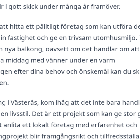
lir i gott skick under många år framöver.
att hitta ett pålitligt företag som kan utföra d
din fastighet och ge en trivsam utomhusmiljö.
n nya balkong, oavsett om det handlar om att
 ha middag med vänner under en varm
gen efter dina behov och önskemål kan du s
en.
g i Västerås, kom ihåg att det inte bara hand
n livsstil. Det är ett projekt som kan ge stor 
tt anlita ett lokalt företag med erfarenhet och
ngprojekt blir framgångsrikt och tillfredsställ