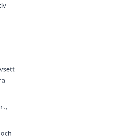
tiv
vsett
ra
rt,
 och