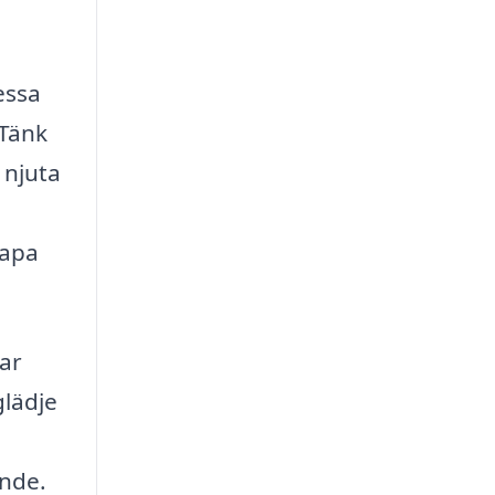
essa
 Tänk
 njuta
kapa
lar
glädje
ande.