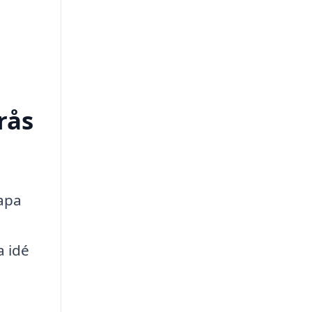
rås
kapa
a idé