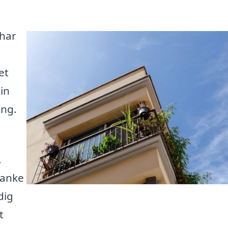
 har
et
in
ong.
.
tanke
dig
t