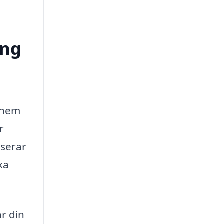
ong
t hem
r
iserar
ka
r din