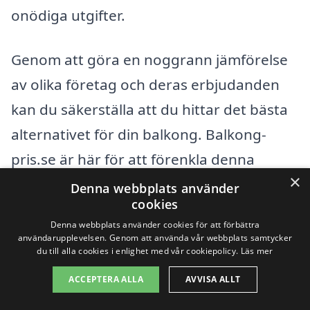
onödiga utgifter.
Genom att göra en noggrann jämförelse
av olika företag och deras erbjudanden
kan du säkerställa att du hittar det bästa
alternativet för din balkong. Balkong-
pris.se är här för att förenkla denna
×
process och hjälpa dig få flera offerter
Denna webbplats använder
cookies
från professionella hantverkare i Västra
Denna webbplats använder cookies för att förbättra
Husby, så att du kan fatta ett informerat
användarupplevelsen. Genom att använda vår webbplats samtycker
du till alla cookies i enlighet med vår cookiepolicy.
Läs mer
beslut och få den balkong du drömmer
ACCEPTERA ALLA
AVVISA ALLT
om.