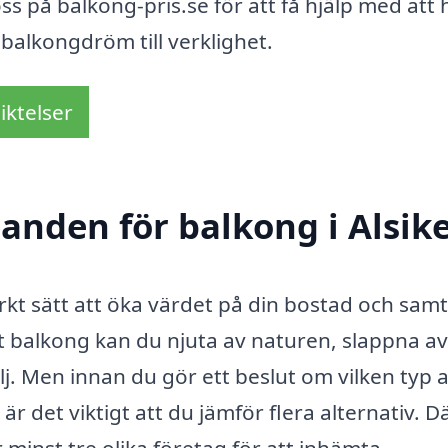
ss på balkong-pris.se för att få hjälp med att h
 balkongdröm till verklighet.
iktelser
danden för balkong i Alsik
rkt sätt att öka värdet på din bostad och samt
t balkong kan du njuta av naturen, slappna a
. Men innan du gör ett beslut om vilken typ 
r det viktigt att du jämför flera alternativ. D