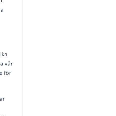
tt
na
lika
da vår
e för
ar
t