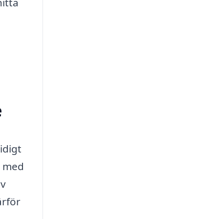
itta
e
idigt
v med
av
ärför