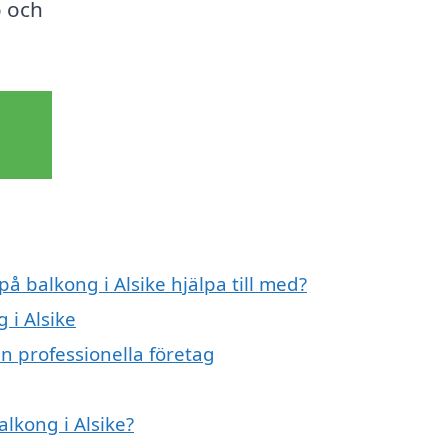
ö och
på balkong i Alsike hjälpa till med?
 i Alsike
ån professionella företag
alkong i Alsike?