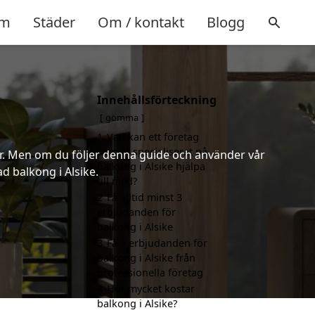
m
Städer
Om / kontakt
Blogg
Innehållsförteckning
gömma
1
Vad kan ett företag
som är specialiserat på
er. Men om du följer denna guide och använder vår
balkong i Alsike hjälpa
d balkong i Alsike.
till med?
2
Få alltid minst 3
erbjudanden för
balkong i Alsike
3
Få 3 erbjudanden för
balkong i Alsike från
professionella företag
4
Hur mycket kostar
balkong i Alsike?