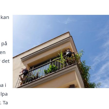
 kan
 på
 en
r det
a i
älpa
. Ta