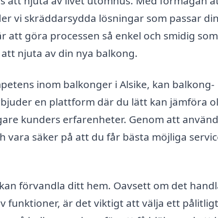
ts att njuta av livet utomhus. Med förmågan a
uder vi skräddarsydda lösningar som passar di
är att göra processen så enkel och smidig som
 att njuta av din nya balkong.
etens inom balkonger i Alsike, kan balkong-
 erbjuder en plattform där du lätt kan jämföra o
digare kunders erfarenheter. Genom att använ
ch vara säker på att du får bästa möjliga servic
 kan förvandla ditt hem. Oavsett om det handl
unktioner, är det viktigt att välja ett pålitlig