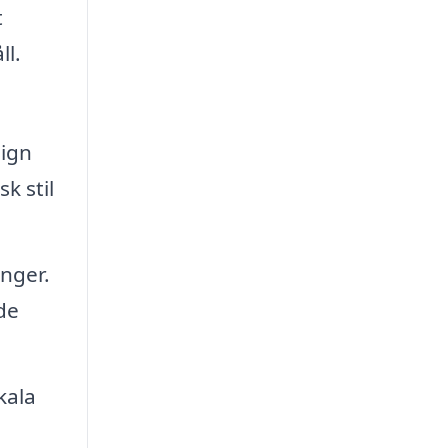
t
ll.
sign
k stil
onger.
de
kala