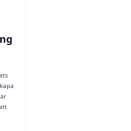
ong
ats
skapa
 är
att