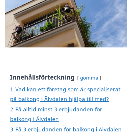
Innehållsförteckning
gömma
1
Vad kan ett företag som är specialiserat
på balkong i Älvdalen hjälpa till med?
2
Få alltid minst 3 erbjudanden för
balkong i Älvdalen
3
Få 3 erbjudanden för balkong i Älvdalen