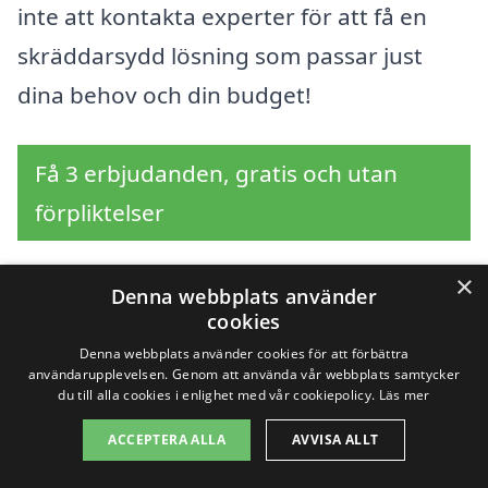
inte att kontakta experter för att få en
skräddarsydd lösning som passar just
dina behov och din budget!
Få 3 erbjudanden, gratis och utan
förpliktelser
×
Denna webbplats använder
cookies
Sök efter en
Denna webbplats använder cookies för att förbättra
professionell för
användarupplevelsen. Genom att använda vår webbplats samtycker
du till alla cookies i enlighet med vår cookiepolicy.
Läs mer
balkong i andra städer
ACCEPTERA ALLA
AVVISA ALLT
nära Älvdalen